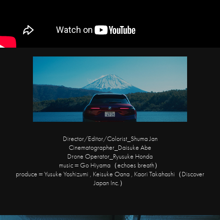
Director/Editor/Colorist_Shuma Jan
Cinematographer_Daisuke Abe
Drone Operator_Ryusuke Honda
music＝Go Hiyama（echoes breath）
produce＝Yusuke Yoshizumi , Keisuke Oana , Kaori Takahashi（Discover
Japan Inc.）