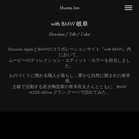
Shuma Jan
with BMW 岐阜
Direction / Edit / Color
Discover JapanとBMWのコラボレーションサイト『with BMW』内
において、
ムービーのディレクション・エディット・カラーを担当しまし
た。
ものづくりに携わる職人が暮らし、豊かな自然に囲まれた岐阜
県。
土岐で活動する若き陶芸家の青木良太さんとともに、BMW
M235i xDrive グラン クーペで訪れてみた。