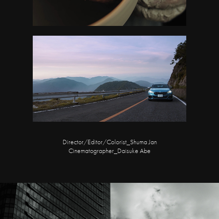
Director/Editor/Colorist_Shuma Jan
Cinematographer_Daisuke Abe