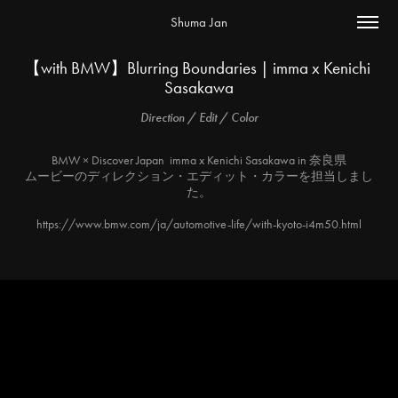
Shuma Jan
【with BMW】Blurring Boundaries | imma x Kenichi 
Sasakawa
Direction / Edit / Color
BMW × Discover Japan imma x Kenichi Sasakawa in 奈良県
ムービーのディレクション・エディット・カラーを担当しまし
た。
https://www.bmw.com/ja/automotive-life/with-kyoto-i4m50.html