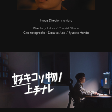
Image Director: shuntaro
Director / Editor / Colorist: Shuma
Cinematographer: Daisuke Abe / Ryusuke Honda
好キコソ物ノ上手ナレ x Genの炊事場