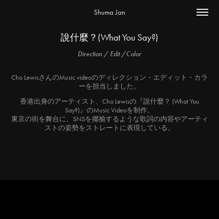
Shuma Jan
說什麼？(What You Say?)
Direction / Edit /Color
Cho LewisさんのMusic videoのディレクション・エディット・カラ
ーを担当しました。
香港出身のアーティスト、Cho Lewisの『說什麼？ (What You
Say?)』のMusic Videoを制作。
東京の街を舞台に、SNSを揶揄するような歌詞の内容やアーティ
ストの姿勢をストレートに表現している。