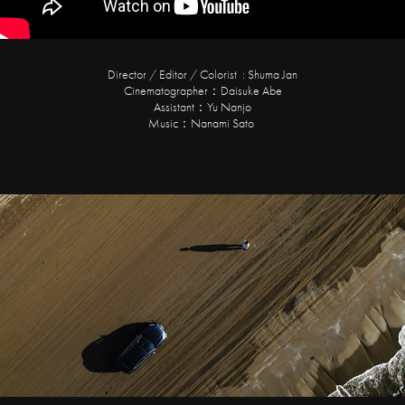
Director / Editor / Colorist : Shuma Jan
Cinematographer：Daisuke Abe
Assistant：Yu Nanjo
Music：Nanami Sato
with BMW 石川