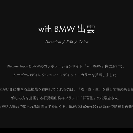
with BMW 出雲
Direction / Edit / Color
Discover JapanとBMWのコラボレーションサイト『with BMW』内において、
ムービーのディレクション・エディット・カラーを担当しました。
化がいまに生きる島根県を案内してくれるのは、「衣・食・住」を通して根のある
愉しみ方を提案する石見銀山発祥ブランド「群言堂」の松場忠さん。
話の舞台で知られる出雲までをめぐる、BMW X3 xDrive20d M Sportで島根を