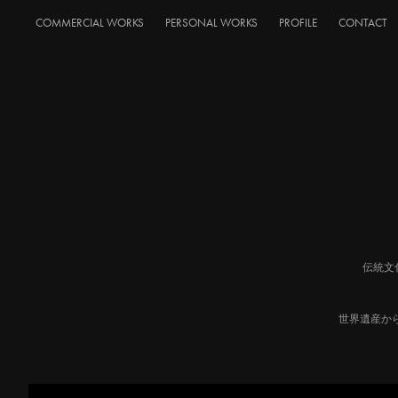
COMMERCIAL WORKS
PERSONAL WORKS
PROFILE
CONTACT
伝統文
世界遺産から神