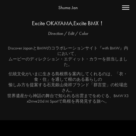
Shuma Jan
Excite OKAYAMA,Excite BMX！
Direction / Edit / Color
Discover JapanとBMWのコラボレーションサイト『with BMW』内
において、
ムービーのディレクション・エディット・カラーを担当しまし
た。
伝統文化がいまに生きる島根県を案内してくれるのは、「衣・
食・住」を通して根のある暮らしの
愉しみ方を提案する石見銀山発祥ブランド「群言堂」の松場忠
さん。
世界遺産から神話の舞台で知られる出雲までをめぐる、BMW X3
xDrive20d M Sportで島根を再発見する旅へ。