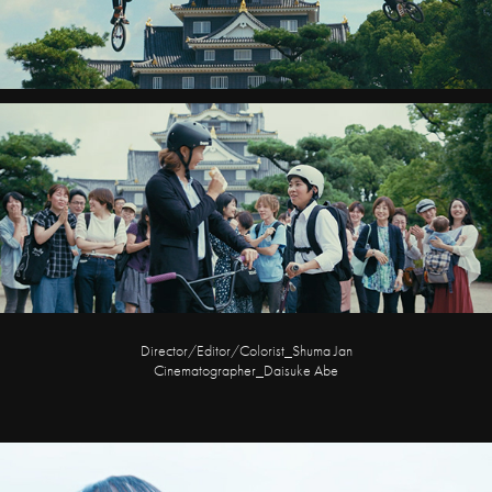
Director/Editor/Colorist_Shuma Jan
Cinematographer_Daisuke Abe