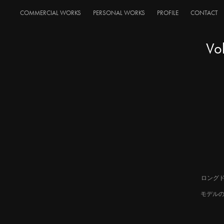
COMMERCIAL WORKS
PERSONAL WORKS
PROFILE
CONTACT
Vo
ロング
モデルの