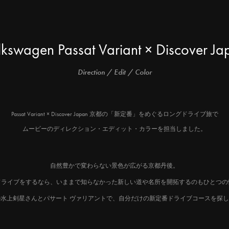
lkswagen Passat Variant × Discover Ja
Direction / Edit / Color
Passat Variant × Discover Japan 京都の「新定番」をめぐるロングドライブ旅で
ムービーのディレクション・エディット・カラーを担当しました。
自然豊かで変わらない景色が広がる京都丹後。
ドライブをするなら、いままで知らなかった新しい道や名所を開拓するのもひとつの
水上剣星さんとパサート ヴァリアントで、自分だけの新定番ドライブコースを探