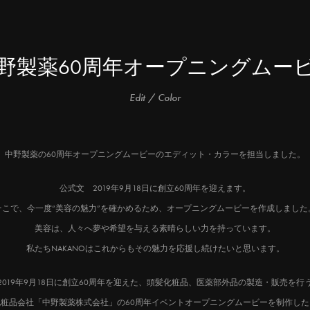
野製薬60周年オープニングムー
Edit / Color
中野製薬の60周年オープニングムービーのエディット・カラーを担当しました。
公式文 2019年9月18日に創立60周年を迎えます。
そこで、今一度“美容の魅力”を確かめるため、オープニングムービーを作成しました
美容は、人々へ夢や希望を与える素晴らしい力を持っています。
私たちNAKANOはこれからもその魅力を応援し続けたいと思います。
2019年9月18日に創立60周年を迎えた、頭髪化粧品、医薬部外品の製造・販売を行
化粧品会社「中野製薬株式会社」の60周年イベントオープニングムービーを制作した