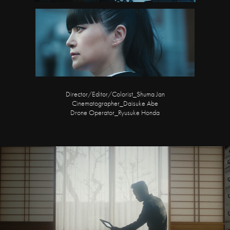
Director/Editor/Colorist_Shuma Jan
Cinematographer_Daisuke Abe
Drone Operator_Ryusuke Honda
私らしゅう生きるノート