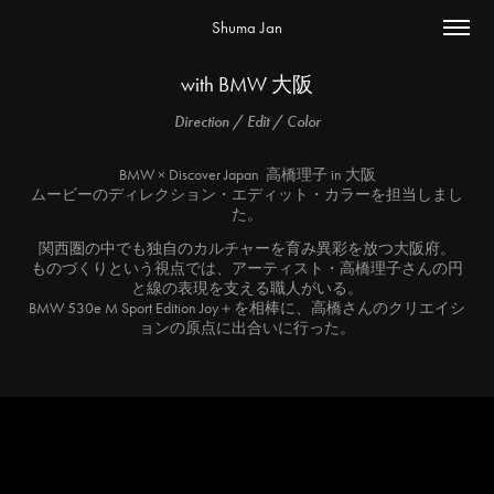
Shuma Jan
with BMW 大阪
Direction / Edit / Color
BMW × Discover Japan 高橋理子 in 大阪
ムービーのディレクション・エディット・カラーを担当しまし
た。
関西圏の中でも独自のカルチャーを育み異彩を放つ大阪府。
ものづくりという視点では、アーティスト・高橋理子さんの円
と線の表現を支える職人がいる。
BMW 530e M Sport Edition Joy＋を相棒に、高橋さんのクリエイシ
ョンの原点に出合いに行った。