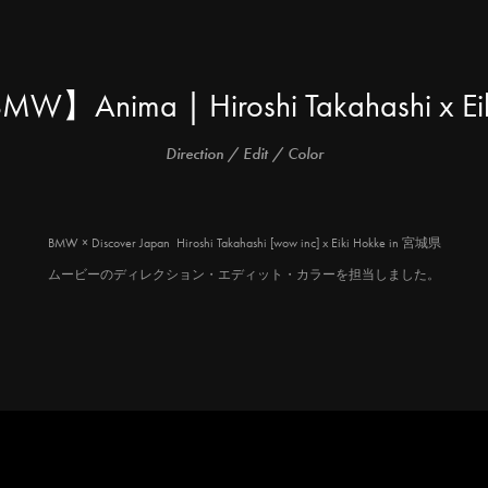
MW】Anima | Hiroshi Takahashi x Ei
Direction / Edit / Color
BMW × Discover Japan Hiroshi Takahashi [wow inc] x Eiki Hokke in 宮城県
ムービーのディレクション・エディット・カラーを担当しました。