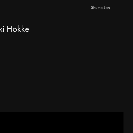
Shuma Jan
ki Hokke