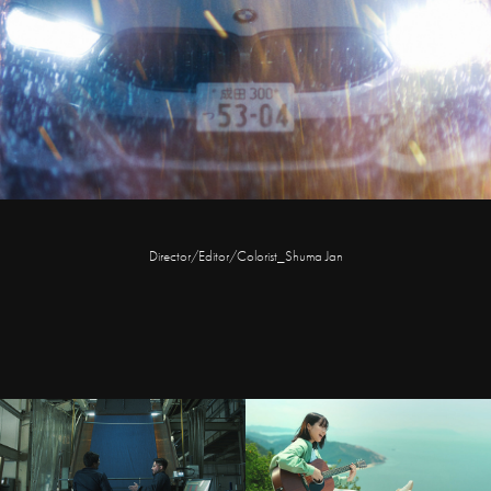
Director/Editor/Colorist_Shuma Jan
with BMW 岡山
SUENAGA Group TVCM