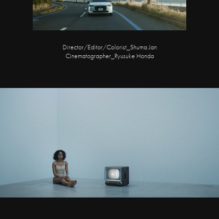
Director/Editor/Colorist_Shuma Jan
Cinematographer_Ryusuke Honda
FACE