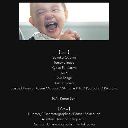
【Cast】
Sayaka Oyama
Tomoko Inoue
Kyoko Furukawa
Aika
Ryo Tongu
Kumi Oyama
Special Thanks : Kazue Mandai / Shinsuke Kito / Ryo Sako / Rika Ota
NA : Karen Seki
【Crew】
Director/ Cinematographer /Editor : Shuma Jan
Assistant Director : Shoji Yasui
Assistant Cinematographer : Yu Takizawa