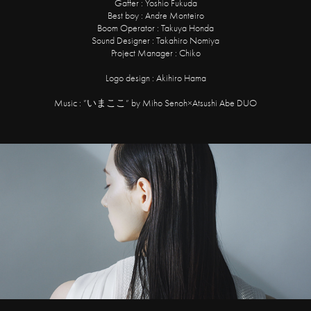
Gaffer : Yoshio Fukuda
Best boy : Andre Monteiro
Boom Operator : Takuya Honda
Sound Designer : Takahiro Nomiya
Project Manager : Chiko
Logo design : Akihiro Hama
Music : ”いまここ” by Miho Senoh×Atsushi Abe DUO
Plamine